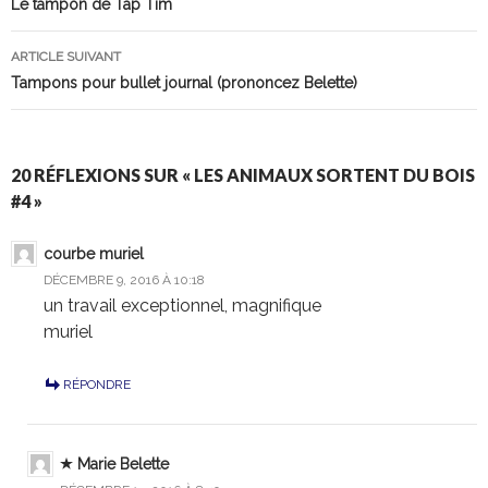
Navigation
Le tampon de Tap Tim
des
ARTICLE SUIVANT
articles
Tampons pour bullet journal (prononcez Belette)
20 RÉFLEXIONS SUR « LES ANIMAUX SORTENT DU BOIS
#4 »
courbe muriel
DÉCEMBRE 9, 2016 À 10:18
un travail exceptionnel, magnifique
muriel
RÉPONDRE
Marie Belette