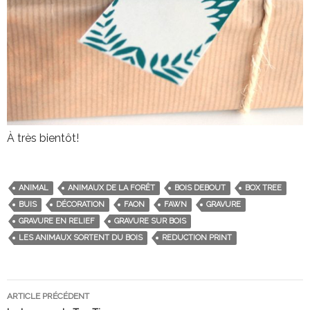
À très bientôt!
ANIMAL
ANIMAUX DE LA FORÊT
BOIS DEBOUT
BOX TREE
BUIS
DÉCORATION
FAON
FAWN
GRAVURE
GRAVURE EN RELIEF
GRAVURE SUR BOIS
LES ANIMAUX SORTENT DU BOIS
REDUCTION PRINT
ARTICLE PRÉCÉDENT