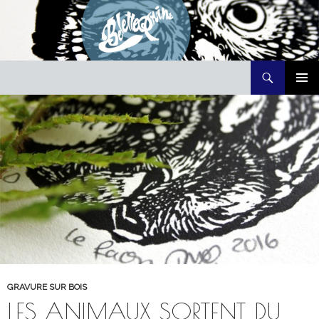
Recherche
Belette Print
ALLER
MENU
AU
PRINCI
CONTENU
GRAVURE SUR BOIS
LES ANIMAUX SORTENT DU