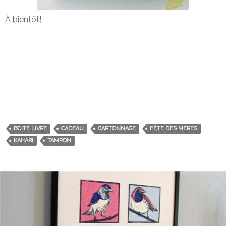
À bientôt!
BOITE LIVRE
CADEAU
CARTONNAGE
FÊTE DES MÈRES
KAHARI
TAMPON