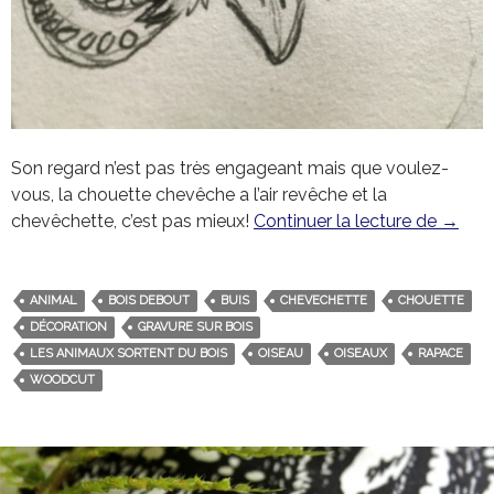
Son regard n’est pas très engageant mais que voulez-
vous, la chouette chevêche a l’air revêche et la
chevêchette, c’est pas mieux!
Continuer la lecture de
Les an
→
ANIMAL
BOIS DEBOUT
BUIS
CHEVECHETTE
CHOUETTE
DÉCORATION
GRAVURE SUR BOIS
LES ANIMAUX SORTENT DU BOIS
OISEAU
OISEAUX
RAPACE
WOODCUT