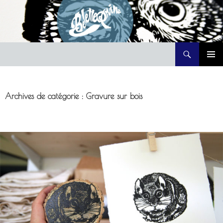
Recherche
Belette Print
ALLER
MENU
AU
PRINCI
CONTENU
Archives de catégorie : Gravure sur bois