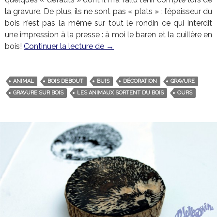
la gravure. De plus, ils ne sont pas « plats » : l’épaisseur du
bois n’est pas la même sur tout le rondin ce qui interdit
une impression à la presse : à moi le baren et la cuillère en
bois!
Continuer la lecture de
Les animaux sortent du bois –
→
ANIMAL
BOIS DEBOUT
BUIS
DÉCORATION
GRAVURE
GRAVURE SUR BOIS
LES ANIMAUX SORTENT DU BOIS
OURS