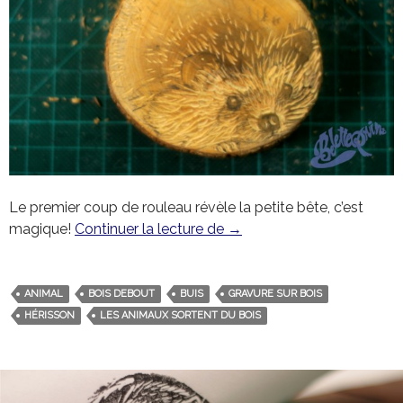
Le premier coup de rouleau révèle la petite bête, c’est
magique!
Continuer la lecture de
Le hérisson qui sortait du 
→
ANIMAL
BOIS DEBOUT
BUIS
GRAVURE SUR BOIS
HÉRISSON
LES ANIMAUX SORTENT DU BOIS