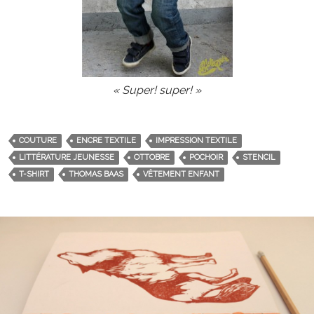
« Super! super! »
COUTURE
ENCRE TEXTILE
IMPRESSION TEXTILE
LITTÉRATURE JEUNESSE
OTTOBRE
POCHOIR
STENCIL
T-SHIRT
THOMAS BAAS
VÊTEMENT ENFANT