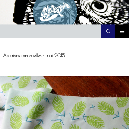
Recherche
Belette Print
ALLER
MENU
AU
PRINCI
CONTENU
Archives mensuelles : mai 2015