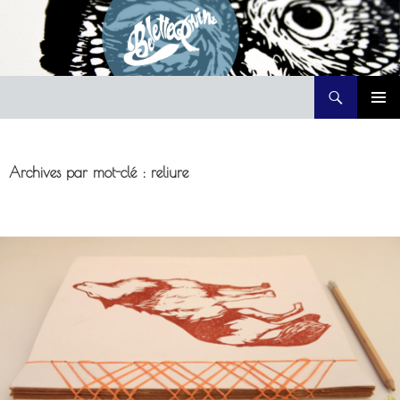
Recherche
Belette Print
ALLER
MENU
AU
PRINCI
CONTENU
Archives par mot-clé : reliure