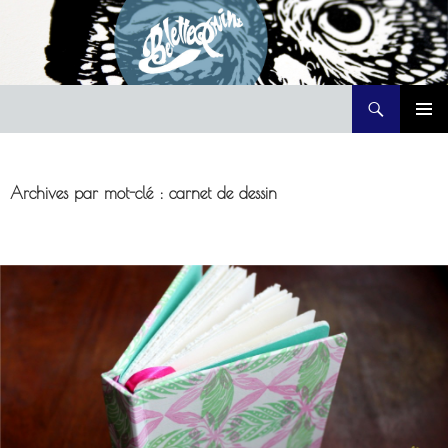
Recherche
Belette Print
ALLER
MENU
AU
PRINCI
CONTENU
Archives par mot-clé : carnet de dessin