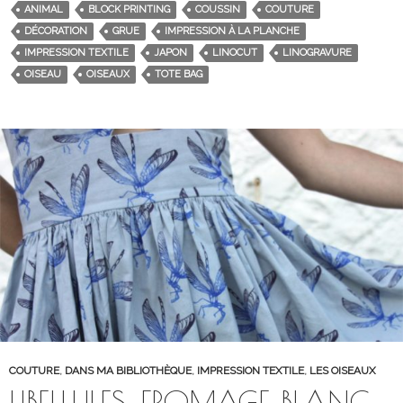
ANIMAL
BLOCK PRINTING
COUSSIN
COUTURE
DÉCORATION
GRUE
IMPRESSION À LA PLANCHE
IMPRESSION TEXTILE
JAPON
LINOCUT
LINOGRAVURE
OISEAU
OISEAUX
TOTE BAG
COUTURE
,
DANS MA BIBLIOTHÈQUE
,
IMPRESSION TEXTILE
,
LES OISEAUX
LIBELLULES, FROMAGE BLANC