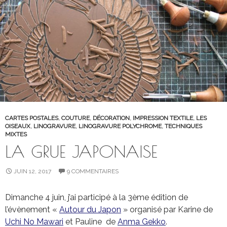
CARTES POSTALES
,
COUTURE
,
DÉCORATION
,
IMPRESSION TEXTILE
,
LES
OISEAUX
,
LINOGRAVURE
,
LINOGRAVURE POLYCHROME
,
TECHNIQUES
MIXTES
LA GRUE JAPONAISE
JUIN 12, 2017
9 COMMENTAIRES
Dimanche 4 juin, j’ai participé à la 3ème édition de
l’évènement «
Autour du Japon
» organisé par Karine de
Uchi No Mawari
et Pauline de
Anma Gekko
.