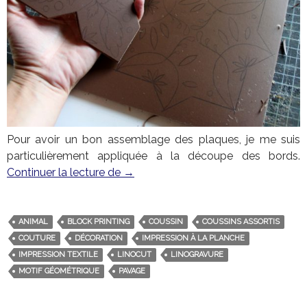
Pour avoir un bon assemblage des plaques, je me suis
particulièrement appliquée à la découpe des bords.
Continuer la lecture de
Le coussin en carrelage
→
ANIMAL
BLOCK PRINTING
COUSSIN
COUSSINS ASSORTIS
COUTURE
DÉCORATION
IMPRESSION À LA PLANCHE
IMPRESSION TEXTILE
LINOCUT
LINOGRAVURE
MOTIF GÉOMÉTRIQUE
PAVAGE