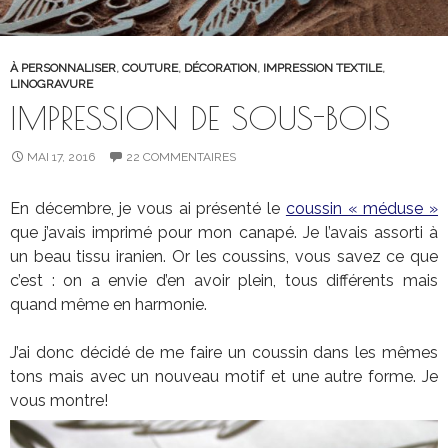
À PERSONNALISER
,
COUTURE
,
DÉCORATION
,
IMPRESSION TEXTILE
,
LINOGRAVURE
IMPRESSION DE SOUS-BOIS
MAI 17, 2016
22 COMMENTAIRES
En décembre, je vous ai présenté le
coussin « méduse »
que j’avais imprimé pour mon canapé. Je l’avais assorti à
un beau tissu iranien. Or les coussins, vous savez ce que
c’est : on a envie d’en avoir plein, tous différents mais
quand même en harmonie.
J’ai donc décidé de me faire un coussin dans les mêmes
tons mais avec un nouveau motif et une autre forme. Je
vous montre!