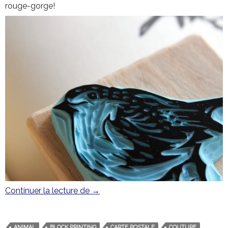
rouge-gorge!
Continuer la lecture de
Le rouge-gorge familier
→
ANIMAL
BLOCK PRINTING
CARTE POSTALE
COUTURE