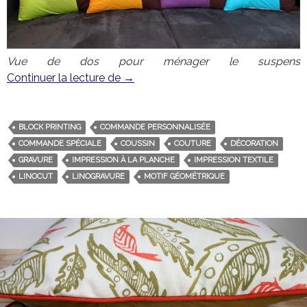
Vue de dos pour ménager le suspens
Continuer la lecture de
Commande décoration personnalisée
→
BLOCK PRINTING
COMMANDE PERSONNALISÉE
COMMANDE SPÉCIALE
COUSSIN
COUTURE
DÉCORATION
GRAVURE
IMPRESSION À LA PLANCHE
IMPRESSION TEXTILE
LINOCUT
LINOGRAVURE
MOTIF GÉOMÉTRIQUE