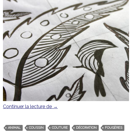
Continuer la lecture de
Impression de sous-bois
→
ANIMAL
COUSSIN
COUTURE
DÉCORATION
FOUGÈRES