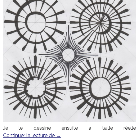
Je le dessine ensuite à taille réelle
Continuer la lecture de
Le soleil vient avec le printemps
→