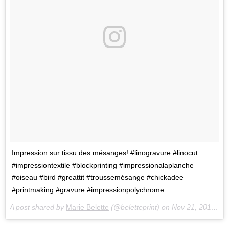
Impression sur tissu des mésanges! #linogravure #linocut
#impressiontextile #blockprinting #impressionalaplanche
#oiseau #bird #greattit #troussemésange #chickadee
#printmaking #gravure #impressionpolychrome
A post shared by
Marie Belette
(@beletteprint) on
Nov 21, 2017 at 11:53pm PST