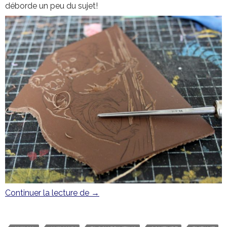
déborde un peu du sujet!
Continuer la lecture de
Koalas en série
→