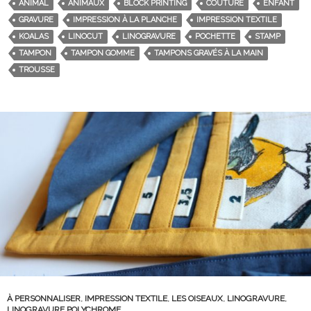
ANIMAL
ANIMAUX
BLOCK PRINTING
COUTURE
ENFANT
GRAVURE
IMPRESSION À LA PLANCHE
IMPRESSION TEXTILE
KOALAS
LINOCUT
LINOGRAVURE
POCHETTE
STAMP
TAMPON
TAMPON GOMME
TAMPONS GRAVÉS À LA MAIN
TROUSSE
À PERSONNALISER
,
IMPRESSION TEXTILE
,
LES OISEAUX
,
LINOGRAVURE
,
LINOGRAVURE POLYCHROME