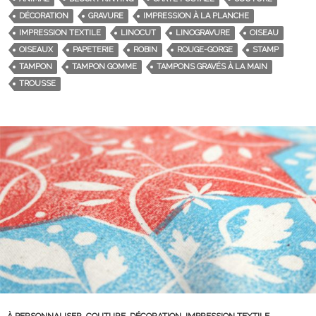
DÉCORATION
GRAVURE
IMPRESSION À LA PLANCHE
IMPRESSION TEXTILE
LINOCUT
LINOGRAVURE
OISEAU
OISEAUX
PAPETERIE
ROBIN
ROUGE-GORGE
STAMP
TAMPON
TAMPON GOMME
TAMPONS GRAVÉS À LA MAIN
TROUSSE
À PERSONNALISER
,
COUTURE
,
DÉCORATION
,
IMPRESSION TEXTILE
,