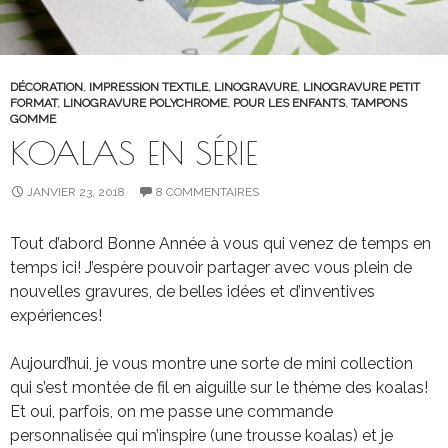
DÉCORATION
,
IMPRESSION TEXTILE
,
LINOGRAVURE
,
LINOGRAVURE PETIT
FORMAT
,
LINOGRAVURE POLYCHROME
,
POUR LES ENFANTS
,
TAMPONS
GOMME
KOALAS EN SÉRIE
JANVIER 23, 2018
8 COMMENTAIRES
Tout d’abord Bonne Année à vous qui venez de temps en
temps ici! J’espère pouvoir partager avec vous plein de
nouvelles gravures, de belles idées et d’inventives
expériences!
Aujourd’hui, je vous montre une sorte de mini collection
qui s’est montée de fil en aiguille sur le thème des koalas!
Et oui, parfois, on me passe une commande
personnalisée qui m’inspire (une trousse koalas) et je