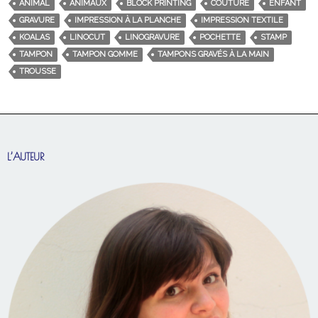
ANIMAL
ANIMAUX
BLOCK PRINTING
COUTURE
ENFANT
GRAVURE
IMPRESSION À LA PLANCHE
IMPRESSION TEXTILE
KOALAS
LINOCUT
LINOGRAVURE
POCHETTE
STAMP
TAMPON
TAMPON GOMME
TAMPONS GRAVÉS À LA MAIN
TROUSSE
L’AUTEUR