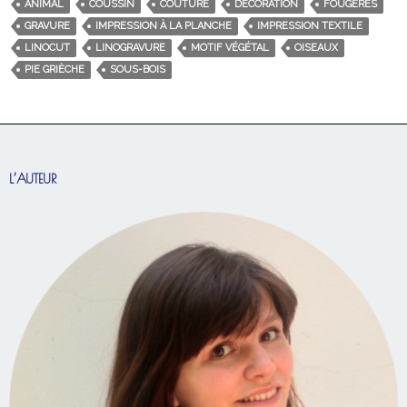
ANIMAL
COUSSIN
COUTURE
DÉCORATION
FOUGÈRES
GRAVURE
IMPRESSION À LA PLANCHE
IMPRESSION TEXTILE
LINOCUT
LINOGRAVURE
MOTIF VÉGÉTAL
OISEAUX
PIE GRIÈCHE
SOUS-BOIS
L’AUTEUR