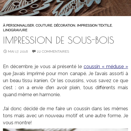
À PERSONNALISER
,
COUTURE
,
DÉCORATION
,
IMPRESSION TEXTILE
,
LINOGRAVURE
IMPRESSION DE SOUS-BOIS
MAI 17, 2016
22 COMMENTAIRES
En décembre, je vous ai présenté le
coussin « méduse »
que j’avais imprimé pour mon canapé. Je l’avais assorti à
un beau tissu iranien. Or les coussins, vous savez ce que
c’est : on a envie d’en avoir plein, tous différents mais
quand même en harmonie.
J’ai donc décidé de me faire un coussin dans les mêmes
tons mais avec un nouveau motif et une autre forme. Je
vous montre!