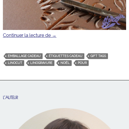
Continuer la lecture de
C’est pour qui? (à lire jusqu’au bout!)
→
EMBALLAGE CADEAU
ÉTIQUETTES CADEAU
GIFT TAGS
LINOCUT
LINOGRAVURE
NOËL
POUR
L’AUTEUR