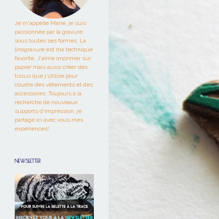
Je m'appelle Marie, je suis
passionnée par la gravure
sous toutes ses formes. La
linogravure est ma technique
favorite. J'aime imprimer sur
papier mais aussi créer des
tissus que j'utilise pour
coudre des vêtements et des
accessoires. Toujours à la
recherche de nouveaux
supports d'impression, je
partage ici avec vous mes
expériences!
NEWSLETTER