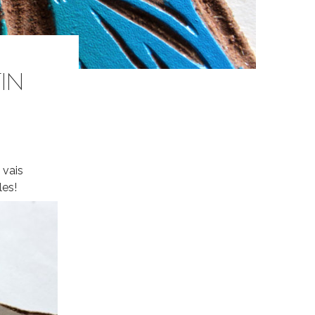
TIN
 vais
les!