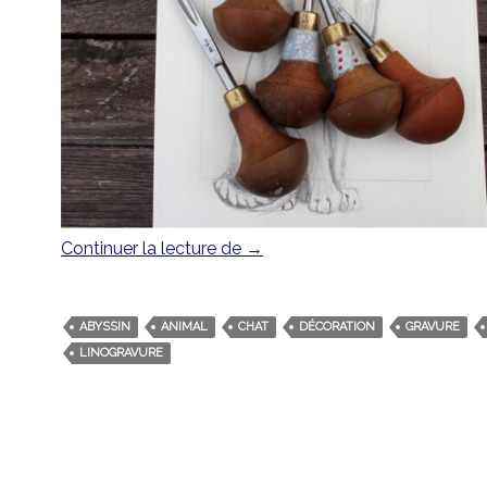
Continuer la lecture de
Chat, moutarde, bleu …
→
ABYSSIN
ANIMAL
CHAT
DÉCORATION
GRAVURE
LINOGRAVURE