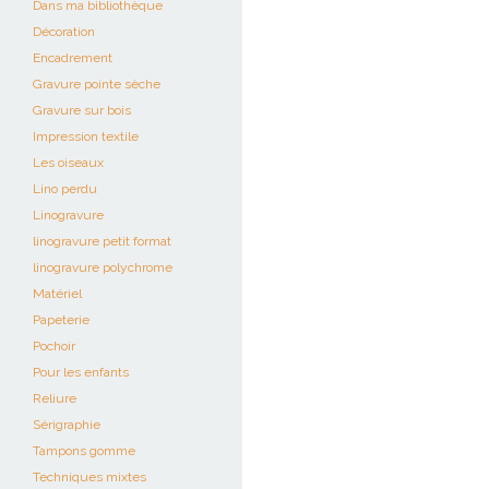
Dans ma bibliothèque
Décoration
Encadrement
Gravure pointe sèche
Gravure sur bois
Impression textile
Les oiseaux
Lino perdu
Linogravure
linogravure petit format
linogravure polychrome
Matériel
Papeterie
Pochoir
Pour les enfants
Reliure
Sérigraphie
Tampons gomme
Techniques mixtes