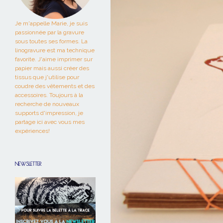
Je m'appelle Marie, je suis
passionnée par la gravure
sous toutes ses formes. La
linogravure est ma technique
favorite. J'aime imprimer sur
papier mais aussi créer des
tissus que j'utilise pour
coudre des vêtements et des
accessoires. Toujours à la
recherche de nouveaux
supports d'impression, je
partage ici avec vous mes
expériences!
NEWSLETTER