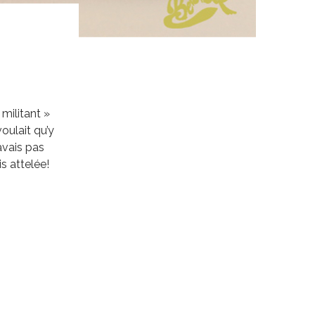
militant »
oulait qu’y
avais pas
s attelée!