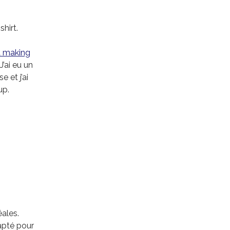
hirt.
 making
J’ai eu un
 et j’ai
up.
éales.
apté pour