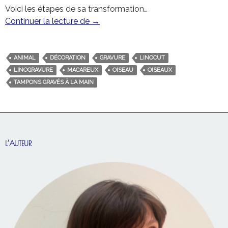
Voici les étapes de sa transformation…
Continuer la lecture de
Ce qu’il y avait dans les oeufs de P
→
ANIMAL
DÉCORATION
GRAVURE
LINOCUT
LINOGRAVURE
MACAREUX
OISEAU
OISEAUX
TAMPONS GRAVÉS À LA MAIN
L’AUTEUR