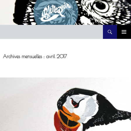
Recherche
Belette Print
ALLER
MENU
AU
PRINCI
CONTENU
Archives mensuelles : avril 2017