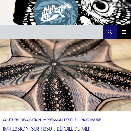
Recherche
Belette Print
ALLER
MENU
AU
PRINCI
CONTENU
COUTURE
,
DÉCORATION
,
IMPRESSION TEXTILE
,
LINOGRAVURE
IMPRESSION SUR TISSU : L’ÉTOILE DE MER