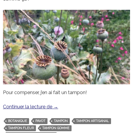
Pour compenser, j’en ai fait un tampon!
Continuer la lecture de
Tampon grande fleur de pavot
→
BOTANIQUE
PAVOT
TAMPON
TAMPON ARTISANAL
TAMPON FLEUR
TAMPON GOMME