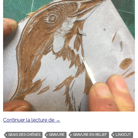
Continuer la lecture de
Apprivoiser un Geais des Chênes
→
GEAIS DES CHÊNES
GRAVURE
GRAVURE EN RELIEF
LINOCUT