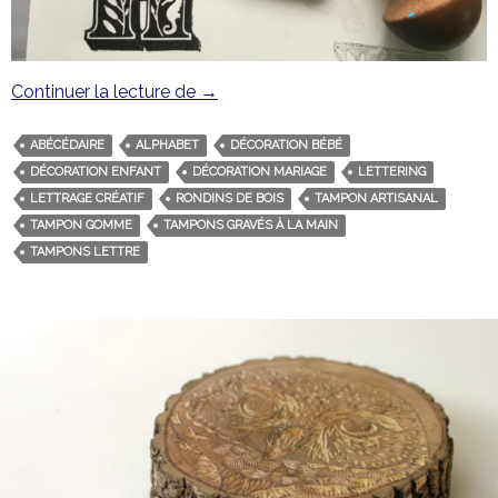
Continuer la lecture de
L’alphabet des animaux
→
ABÉCÉDAIRE
ALPHABET
DÉCORATION BÉBÉ
DÉCORATION ENFANT
DÉCORATION MARIAGE
LETTERING
LETTRAGE CRÉATIF
RONDINS DE BOIS
TAMPON ARTISANAL
TAMPON GOMME
TAMPONS GRAVÉS À LA MAIN
TAMPONS LETTRE