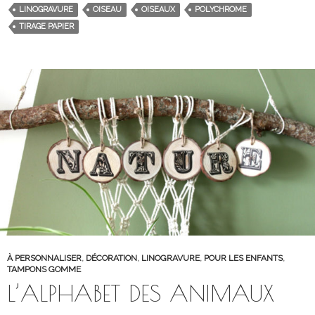
LINOGRAVURE
OISEAU
OISEAUX
POLYCHROME
TIRAGE PAPIER
À PERSONNALISER
,
DÉCORATION
,
LINOGRAVURE
,
POUR LES ENFANTS
,
TAMPONS GOMME
L’ALPHABET DES ANIMAUX