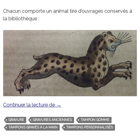
Chacun comporte un animal tiré d’ouvrages conservés à
la bibliothèque :
Continuer la lecture de
Tampons Lapin licorne et lynx à pail
→
GRAVURE
GRAVURES ANCIENNES
TAMPON GOMME
TAMPONS GRAVÉS À LA MAIN
TAMPONS PERSONNALISÉS