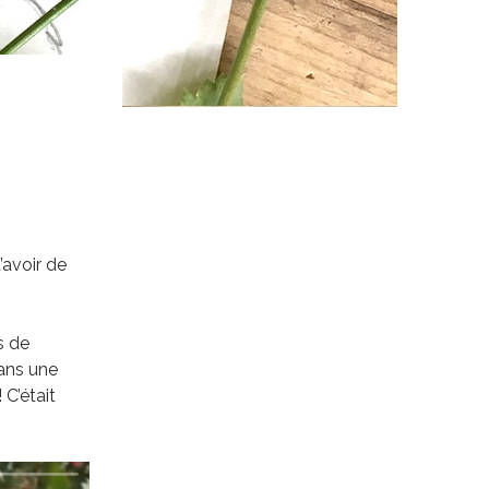
’avoir de
s de
dans une
 C’était