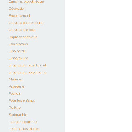
Dans ma bibliothèque
Décoration
Encadrement
Gravure pointe sèche
Gravure sur bois
Impression textile
Les oiseaux
Lino perdu
Linogravure
linogravure petit format
linogravure polychrome
Matériel
Papeterie
Pochoir
Pour les enfants
Reliure
Sérigraphie
Tampons gomme
Techniques mixtes