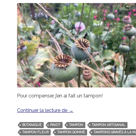
Pour compenser, j’en ai fait un tampon!
Continuer la lecture de
Tampon grande fleur de pavo
→
BOTANIQUE
PAVOT
TAMPON
TAMPON ARTISANAL
TAMPON FLEUR
TAMPON GOMME
TAMPONS GRAVÉS À LA M