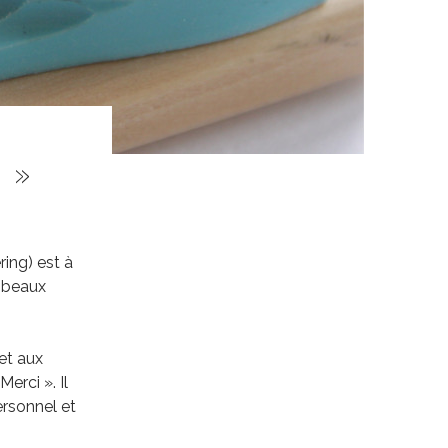
 »
ring) est à
 beaux
et aux
erci ». Il
ersonnel et