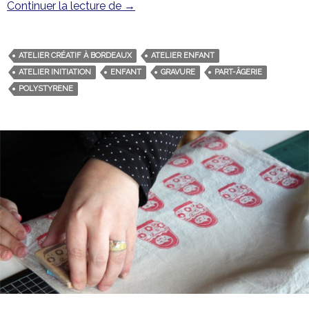
Continuer la lecture de
Premiers pas en gravure
→
ATELIER CRÉATIF À BORDEAUX
ATELIER ENFANT
ATELIER INITIATION
ENFANT
GRAVURE
PART-ÂGERIE
POLYSTYRENE