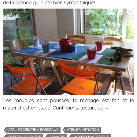
de la séance qui a été bien sympathique!
Les meubles sont poussés, le ménage est fait et le
matériel est en place!
Continuer la lecture de
L’atelier du 1
→
ATELIER CRÉATIF À BORDEAUX
ATELIER INITIATION