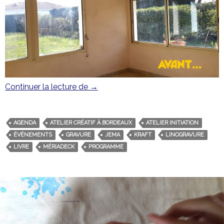
Continuer la lecture de
Le programme du mois de mars
→
AGENDA
ATELIER CRÉATIF À BORDEAUX
ATELIER INITIATION
ÉVÉNEMENTS
GRAVURE
JEMA
KRAFT
LINOGRAVURE
LIVRE
MÉRIADECK
PROGRAMME