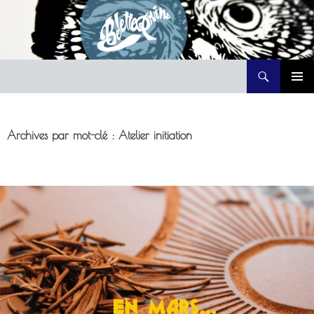
Recherche
Belette Print
ALLER
MENU
AU
PRINCI
CONTENU
Archives par mot-clé : Atelier initiation