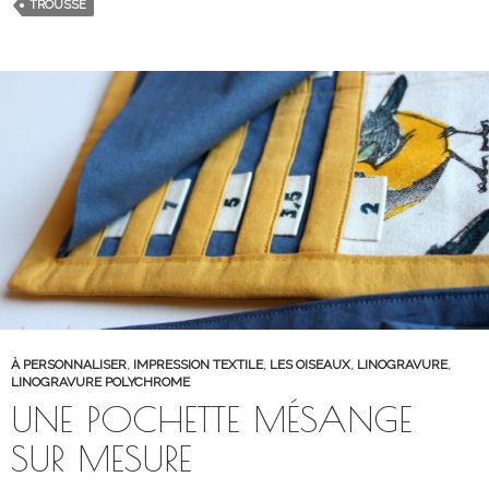
TROUSSE
À PERSONNALISER
,
IMPRESSION TEXTILE
,
LES OISEAUX
,
LINOGRAVURE
,
LINOGRAVURE POLYCHROME
UNE POCHETTE MÉSANGE
SUR MESURE