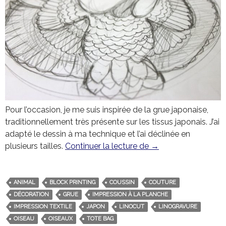
Pour l’occasion, je me suis inspirée de la grue japonaise,
traditionnellement très présente sur les tissus japonais. J’ai
adapté le dessin à ma technique et l’ai déclinée en
plusieurs tailles.
Continuer la lecture de
La grue japonaise
→
ANIMAL
BLOCK PRINTING
COUSSIN
COUTURE
DÉCORATION
GRUE
IMPRESSION À LA PLANCHE
IMPRESSION TEXTILE
JAPON
LINOCUT
LINOGRAVURE
OISEAU
OISEAUX
TOTE BAG