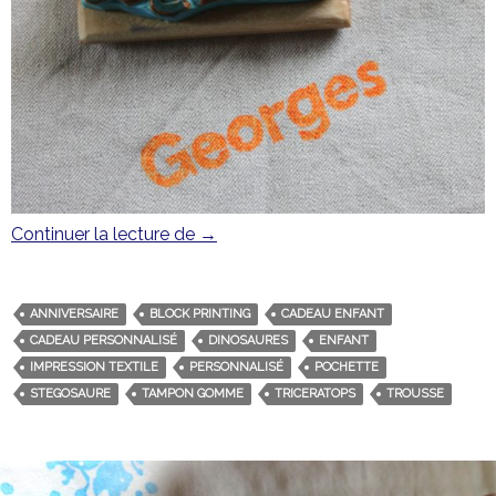
Continuer la lecture de
Une trousse dinosaure pour ranger l
→
ANNIVERSAIRE
BLOCK PRINTING
CADEAU ENFANT
CADEAU PERSONNALISÉ
DINOSAURES
ENFANT
IMPRESSION TEXTILE
PERSONNALISÉ
POCHETTE
STEGOSAURE
TAMPON GOMME
TRICERATOPS
TROUSSE