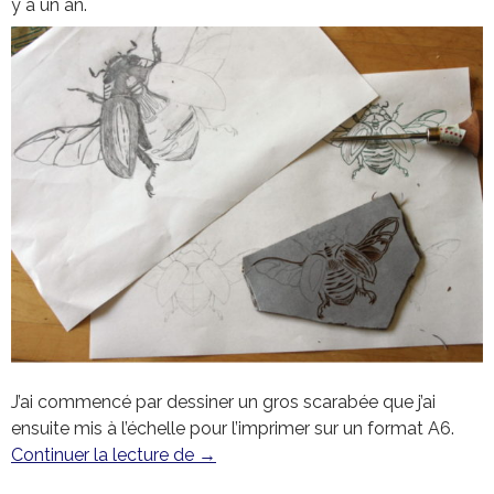
y a un an.
J’ai commencé par dessiner un gros scarabée que j’ai
ensuite mis à l’échelle pour l’imprimer sur un format A6.
Continuer la lecture de
Le scarabée
→