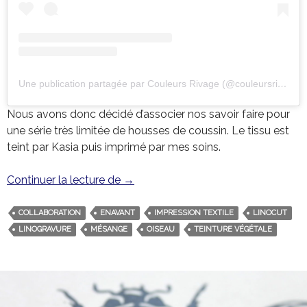
Une publication partagée par Couleurs Rivage (@couleursrivage)
Nous avons donc décidé d’associer nos savoir faire pour
une série très limitée de housses de coussin. Le tissu est
teint par Kasia puis imprimé par mes soins.
Continuer la lecture de
Linogravure et teinture végétale av
→
COLLABORATION
ENAVANT
IMPRESSION TEXTILE
LINOCUT
LINOGRAVURE
MÉSANGE
OISEAU
TEINTURE VÉGÉTALE