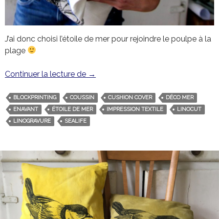
J’ai donc choisi l’étoile de mer pour rejoindre le poulpe à la
plage
Continuer la lecture de
Impression sur tissu : l’étoile de mer
→
BLOCKPRINTING
COUSSIN
CUSHION COVER
DÉCO MER
ENAVANT
ÉTOILE DE MER
IMPRESSION TEXTILE
LINOCUT
LINOGRAVURE
SEALIFE