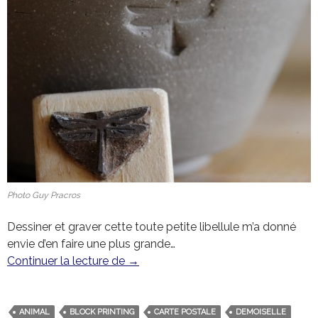
Photo Guy Pracros
Dessiner et graver cette toute petite libellule m’a donné
envie d’en faire une plus grande…
Continuer la lecture de
La libellule qui fait le printemps
→
ANIMAL
BLOCK PRINTING
CARTE POSTALE
DEMOISELLE