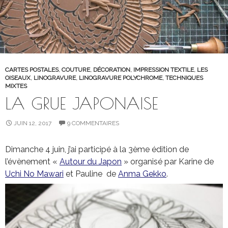
CARTES POSTALES
,
COUTURE
,
DÉCORATION
,
IMPRESSION TEXTILE
,
LES
OISEAUX
,
LINOGRAVURE
,
LINOGRAVURE POLYCHROME
,
TECHNIQUES
MIXTES
LA GRUE JAPONAISE
JUIN 12, 2017
9 COMMENTAIRES
Dimanche 4 juin, j’ai participé à la 3ème édition de
l’évènement «
Autour du Japon
» organisé par Karine de
Uchi No Mawari
et Pauline de
Anma Gekko
.