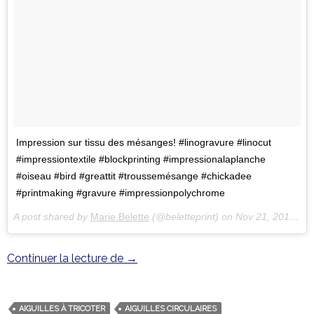
Impression sur tissu des mésanges! #linogravure #linocut
#impressiontextile #blockprinting #impressionalaplanche
#oiseau #bird #greattit #troussemésange #chickadee
#printmaking #gravure #impressionpolychrome
A post shared by
Marie Belette
(@beletteprint) on
Nov 21, 2017 at 11:53pm PST
Continuer la lecture de
Une pochette mésange sur mesure
→
AIGUILLES À TRICOTER
AIGUILLES CIRCULAIRES