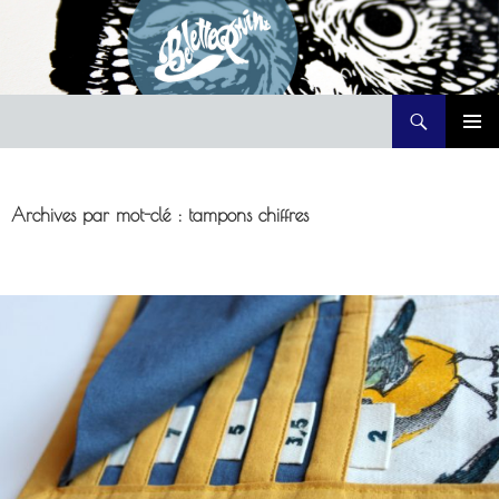
Recherche
Belette Print
ALLER
MENU
AU
PRINCI
CONTENU
Archives par mot-clé : tampons chiffres