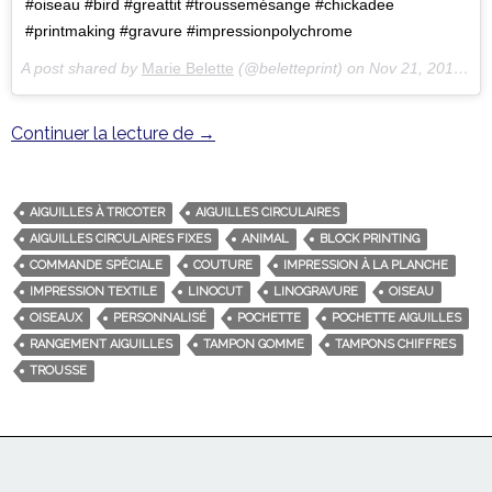
#oiseau #bird #greattit #troussemésange #chickadee
#printmaking #gravure #impressionpolychrome
A post shared by
Marie Belette
(@beletteprint) on
Nov 21, 2017 at 11:53pm PST
Continuer la lecture de
Une pochette mésange sur mesure
→
AIGUILLES À TRICOTER
AIGUILLES CIRCULAIRES
AIGUILLES CIRCULAIRES FIXES
ANIMAL
BLOCK PRINTING
COMMANDE SPÉCIALE
COUTURE
IMPRESSION À LA PLANCHE
IMPRESSION TEXTILE
LINOCUT
LINOGRAVURE
OISEAU
OISEAUX
PERSONNALISÉ
POCHETTE
POCHETTE AIGUILLES
RANGEMENT AIGUILLES
TAMPON GOMME
TAMPONS CHIFFRES
TROUSSE