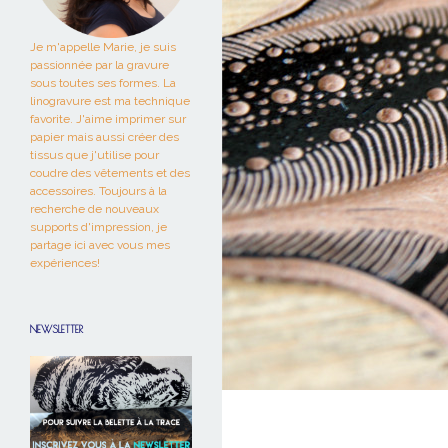
Je m'appelle Marie, je suis
passionnée par la gravure
sous toutes ses formes. La
linogravure est ma technique
favorite. J'aime imprimer sur
papier mais aussi créer des
tissus que j'utilise pour
coudre des vêtements et des
accessoires. Toujours à la
recherche de nouveaux
supports d'impression, je
partage ici avec vous mes
expériences!
NEWSLETTER