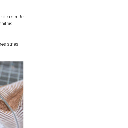
e de mer. Je
haitais
nes stries