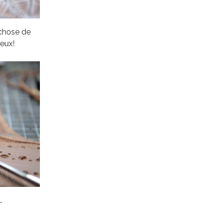
 chose de
ieux!
…