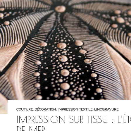
COUTURE
,
DÉCORATION
,
IMPRESSION TEXTILE
,
LINOGRAVURE
IMPRESSION SUR TISSU : L’ÉT
DE MER