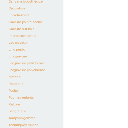
Dans ma bibliothèque
Décoration
Encadrement
Gravure pointe sèche
Gravure sur bois
Impression textile
Les oiseaux
Lino perdu
Linogravure
linogravure petit format
linogravure polychrome
Matériel
Papeterie
Pochoir
Pour les enfants
Reliure
Sérigraphie
Tampons gomme
Techniques mixtes