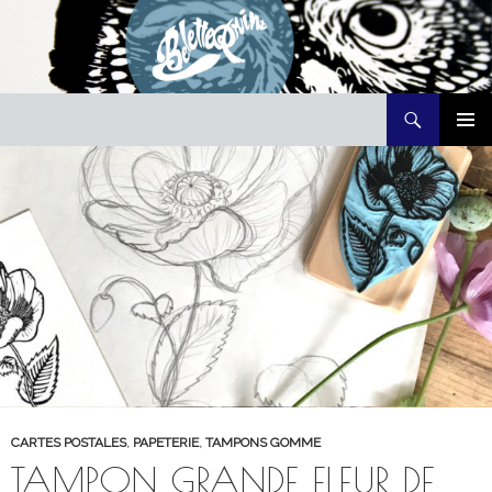
Recherche
Belette Print
ALLER
MENU
AU
PRINCI
CONTENU
CARTES POSTALES
,
PAPETERIE
,
TAMPONS GOMME
TAMPON GRANDE FLEUR DE