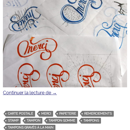
Continuer la lecture de
Tampon lettrage « Merci »
→
CARTE POSTALE
MERCI
PAPETERIE
REMERCIEMENTS
STAMP
TAMPON
TAMPON GOMME
TAMPONS
TAMPONS GRAVÉS À LA MAIN