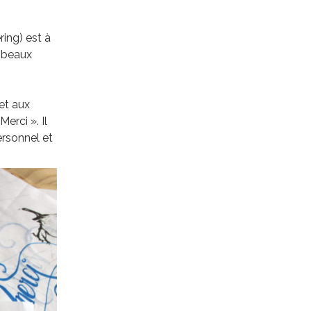
ring) est à
 beaux
et aux
erci ». Il
ersonnel et