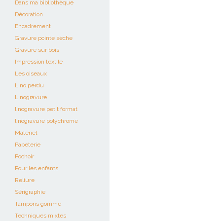
Dans ma bibliothèque
Décoration
Encadrement
Gravure pointe sèche
Gravure sur bois
Impression textile
Les oiseaux
Lino perdu
Linogravure
linogravure petit format
linogravure polychrome
Matériel
Papeterie
Pochoir
Pour les enfants
Reliure
Sérigraphie
Tampons gomme
Techniques mixtes