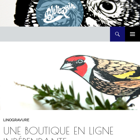
Recherche
Belette Print
ALLER
MENU
AU
PRINCI
CONTENU
LINOGRAVURE
UNE BOUTIQUE EN LIGNE