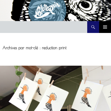
Recherche
Belette Print
ALLER
MENU
AU
PRINCI
CONTENU
Archives par mot-clé : reduction print