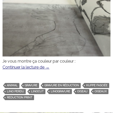
Je vous montre ça couleur par couleur :
Continuer la lecture de
La huppe à lino perdu
→
ANIMAL
GRAVURE
GRAVURE EN RÉDUCTION
HUPPE FASCIÉE
LINO PERDU
LINOCUT
LINOGRAVURE
OISEAU
OISEAUX
REDUCTION PRINT