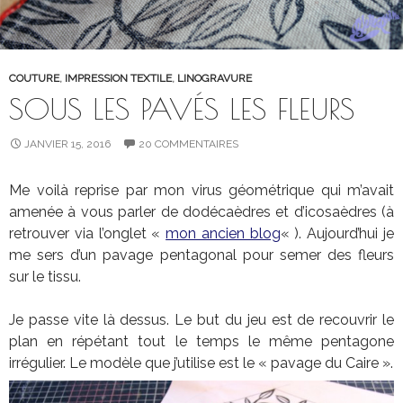
COUTURE
,
IMPRESSION TEXTILE
,
LINOGRAVURE
SOUS LES PAVÉS LES FLEURS
JANVIER 15, 2016
20 COMMENTAIRES
Me voilà reprise par mon virus géométrique qui m’avait
amenée à vous parler de dodécaèdres et d’icosaèdres (à
retrouver via l’onglet «
mon ancien blog
« ). Aujourd’hui je
me sers d’un pavage pentagonal pour semer des fleurs
sur le tissu.
Je passe vite là dessus. Le but du jeu est de recouvrir le
plan en répétant tout le temps le même pentagone
irrégulier. Le modèle que j’utilise est le « pavage du Caire ».