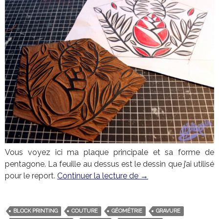
Vous voyez ici ma plaque principale et sa forme de
pentagone. La feuille au dessus est le dessin que j’ai utilisé
pour le report.
Continuer la lecture de
Sous les pavés les fle
→
BLOCK PRINTING
COUTURE
GÉOMÉTRIE
GRAVURE