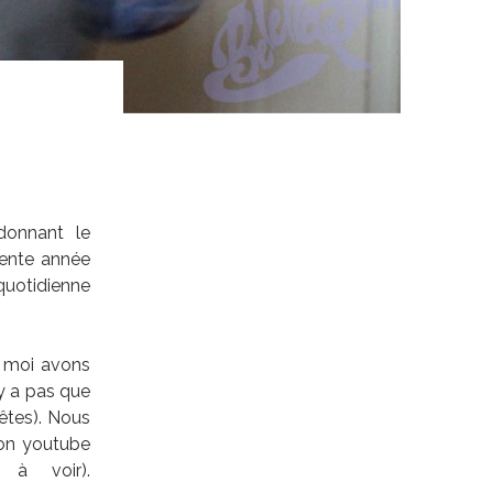
 donnant le
lente année
quotidienne
t moi avons
y a pas que
fêtes). Nous
on youtube
 à voir).