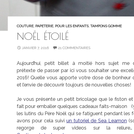
COUTURE
,
PAPETERIE
,
POUR LES ENFANTS
,
TAMPONS GOMME
NOËL ÉTOILÉ
JANVIER 7, 2016
21 COMMENTAIRES
Aujourd’hui, petit billet à moitié hors sujet me
prétexte de passer par ici vous souhaiter une excel
2016! Quelle vous apporte votre dose de bonheur 
et l’envie de découvrir toujours de nouvelles choses!
Je vous présente un petit bricolage que le fiston e
fait pour emballer quelques cadeaux faits-maison (
les lutins du Père Noël qui se fatiguent pendant les 
avons pour cela suivi
un tutoriel de Sea Leamon
(s
regorge de super videos sur la reliure…