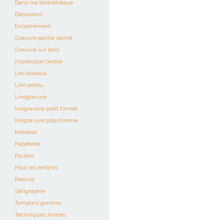
Dans ma bibliothèque
Décoration
Encadrement
Gravure pointe sèche
Gravure sur bois
Impression textile
Les oiseaux
Lino perdu
Linogravure
linogravure petit format
linogravure polychrome
Matériel
Papeterie
Pochoir
Pour les enfants
Reliure
Sérigraphie
Tampons gomme
Techniques mixtes