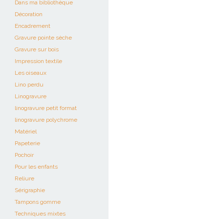
Dans ma bibliothèque
Décoration
Encadrement
Gravure pointe sèche
Gravure sur bois
Impression textile
Les oiseaux
Lino perdu
Linogravure
linogravure petit format
linogravure polychrome
Matériel
Papeterie
Pochoir
Pour les enfants
Reliure
Sérigraphie
Tampons gomme
Techniques mixtes