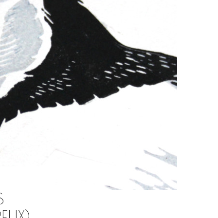
S
EUX)