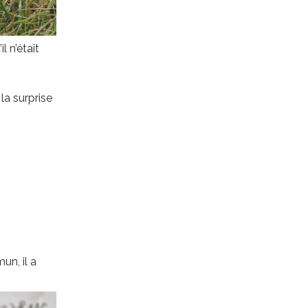
l n’était
 la surprise
n, il a