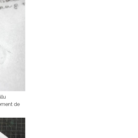
llu
cement de