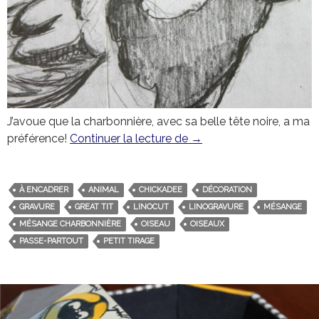
J’avoue que la charbonnière, avec sa belle tête noire, a ma
préférence!
Continuer la lecture de
La mésange charbonniè
→
À ENCADRER
ANIMAL
CHICKADEE
DÉCORATION
GRAVURE
GREAT TIT
LINOCUT
LINOGRAVURE
MÉSANGE
MÉSANGE CHARBONNIÈRE
OISEAU
OISEAUX
PASSE-PARTOUT
PETIT TIRAGE