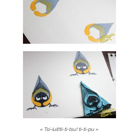
« Tsi-iuit!ti-ti-tsu! ti-ti-pu »