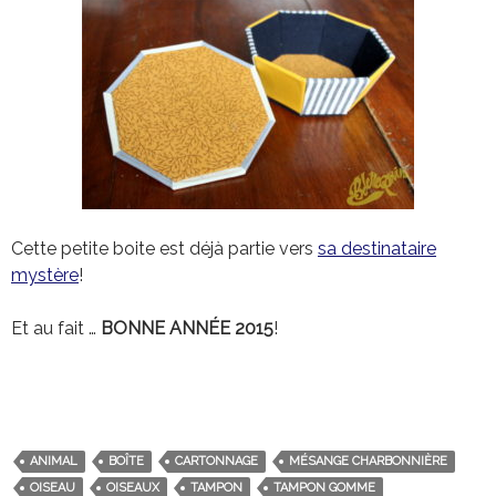
Cette petite boite est déjà partie vers
sa destinataire
mystère
!
Et au fait …
BONNE ANNÉE 2015
!
ANIMAL
BOÎTE
CARTONNAGE
MÉSANGE CHARBONNIÈRE
OISEAU
OISEAUX
TAMPON
TAMPON GOMME