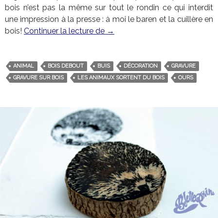
bois n’est pas la même sur tout le rondin ce qui interdit
une impression à la presse : à moi le baren et la cuillère en
bois!
Continuer la lecture de
Les animaux sortent du bois –
→
ANIMAL
BOIS DEBOUT
BUIS
DÉCORATION
GRAVURE
GRAVURE SUR BOIS
LES ANIMAUX SORTENT DU BOIS
OURS