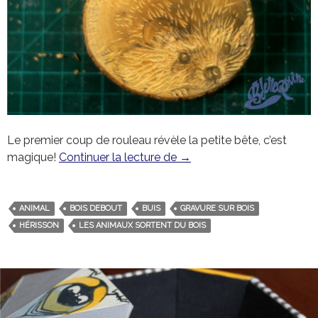
Le premier coup de rouleau révèle la petite bête, c’est
magique!
Continuer la lecture de
Le hérisson qui sortait du 
→
ANIMAL
BOIS DEBOUT
BUIS
GRAVURE SUR BOIS
HÉRISSON
LES ANIMAUX SORTENT DU BOIS