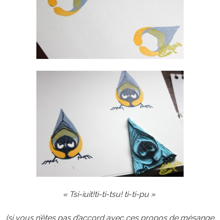
« Tsi-iuit!ti-ti-tsu! ti-ti-pu »
(si vous n’êtes pas d’accord avec ces propos de mésange