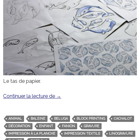
Le tas de papier.
Continuer la lecture de
La danse des joyeux cétacés
→
ANIMAL
BALEINE
BELUGA
BLOCK PRINTING
CACHALOT
DÉCORATION
ENFANT
FANION
GRAVURE
IMPRESSION À LA PLANCHE
IMPRESSION TEXTILE
LINOGRAVURE