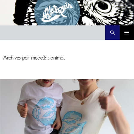
Recherche
Belette Print
ALLER
MENU
AU
PRINCI
CONTENU
Archives par mot-clé : animal