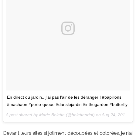
En direct du jardin.. j'ai pas l'air de les déranger ! #papillons
#machaon #porte-queue #danslejardin #inthegarden #butterfly
A post shared by Marie Belette (@beletteprint) on
Aug 24, 2017 at 8:56am PDT
Devant leurs ailes si joliment découpées et colorées, je n’ai