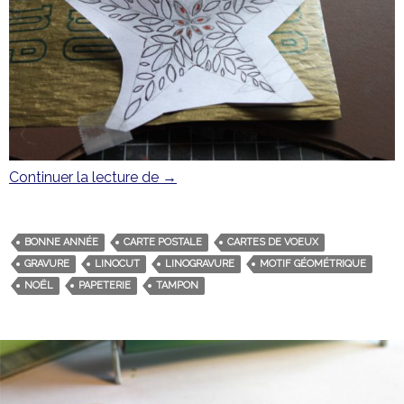
Continuer la lecture de
Cartes #3 Edition spéciale Cartes d
→
BONNE ANNÉE
CARTE POSTALE
CARTES DE VOEUX
GRAVURE
LINOCUT
LINOGRAVURE
MOTIF GÉOMÉTRIQUE
NOËL
PAPETERIE
TAMPON