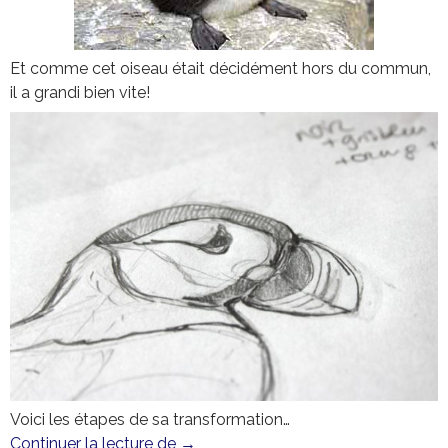
Et comme cet oiseau était décidément hors du commun,
il a grandi bien vite!
Voici les étapes de sa transformation…
Continuer la lecture de
Ce qu’il y avait dans les oeufs de P
→