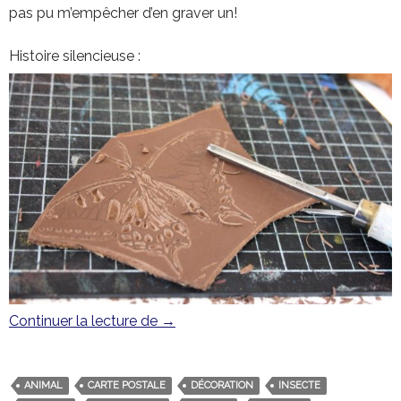
pas pu m’empêcher d’en graver un!
Histoire silencieuse :
Continuer la lecture de
Le papillon Machaon
→
ANIMAL
CARTE POSTALE
DÉCORATION
INSECTE