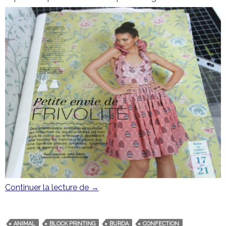
Continuer la lecture de
Libellules, fromage blanc et frivolité
→
ANIMAL
BLOCK PRINTING
BURDA
CONFECTION