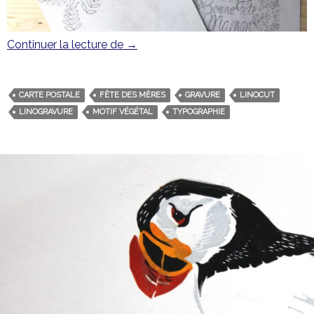
Continuer la lecture de
Bonne Fête Maman et Joyeux Noël (t
→
CARTE POSTALE
FÊTE DES MÈRES
GRAVURE
LINOCUT
LINOGRAVURE
MOTIF VÉGÉTAL
TYPOGRAPHIE