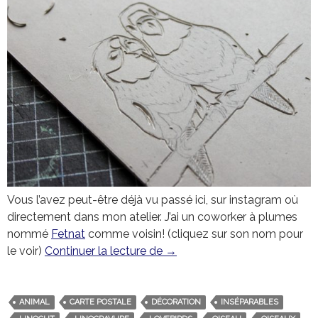
Vous l’avez peut-être déjà vu passé ici, sur instagram où
directement dans mon atelier. J’ai un coworker à plumes
nommé
Fetnat
comme voisin! (cliquez sur son nom pour
le voir)
Continuer la lecture de
Carte postale « inséparables 
→
ANIMAL
CARTE POSTALE
DÉCORATION
INSÉPARABLES