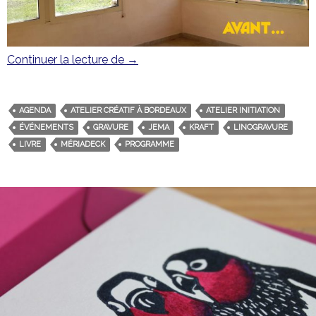
Continuer la lecture de
Le programme du mois de mars
→
AGENDA
ATELIER CRÉATIF À BORDEAUX
ATELIER INITIATION
ÉVÉNEMENTS
GRAVURE
JEMA
KRAFT
LINOGRAVURE
LIVRE
MÉRIADECK
PROGRAMME