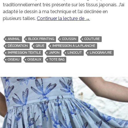
traditionnellement très présente sur les tissus japonais. J’ai
adapté le dessin à ma technique et l’ai déclinée en
plusieurs tailles.
Continuer la lecture de
La grue japonaise
→
ANIMAL
BLOCK PRINTING
COUSSIN
COUTURE
DÉCORATION
GRUE
IMPRESSION À LA PLANCHE
IMPRESSION TEXTILE
JAPON
LINOCUT
LINOGRAVURE
OISEAU
OISEAUX
TOTE BAG