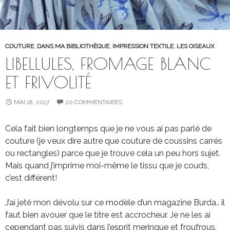
COUTURE
,
DANS MA BIBLIOTHÈQUE
,
IMPRESSION TEXTILE
,
LES OISEAUX
LIBELLULES, FROMAGE BLANC
ET FRIVOLITÉ
MAI 18, 2017
20 COMMENTAIRES
Cela fait bien longtemps que je ne vous ai pas parlé de
couture (je veux dire autre que couture de coussins carrés
ou rectangles) parce que je trouve cela un peu hors sujet.
Mais quand j’imprime moi-même le tissu que je couds,
c’est différent!
J’ai jeté mon dévolu sur ce modèle d’un magazine Burda.. il
faut bien avouer que le titre est accrocheur. Je ne les ai
cependant pas suivis dans l’esprit meringue et froufrous.